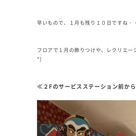
早いもので、１月も残り１０日ですね・
フロアで１月の飾りつけや、レクリエーシ
*)
≪２Fのサービスステーション前か