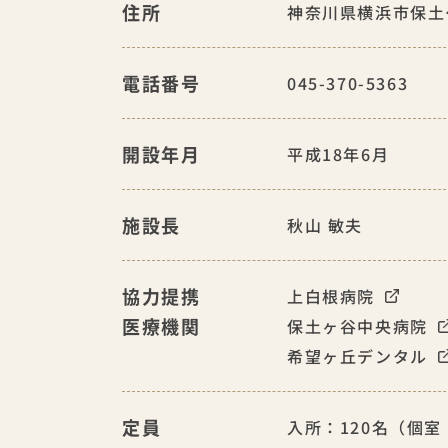
住所
神奈川県横浜市保土ケ
電話番号
045-370-5363
開設年月
平成18年6月
施設長
秋山 敏夫
協力提携
上白根病院
医療機関
保土ヶ谷中央病院
希望ヶ丘デンタル
定員
入所：120名（個室