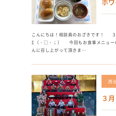
ホワ
こんにちは！相談員のおざきです！ 
Σ（・□・；） 今回もお食事メニュー
んに召し上がって頂きま…
西
３月