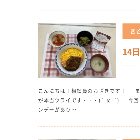
西
14
こんにちは！相談員のおざきです！ ま
が本当ツライです・・・(´-ω-`) 今
ンデーがあり…